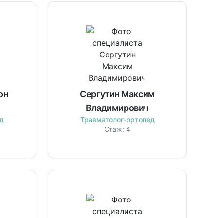
он
Сергутин Максим
Владимирович
д
Травматолог-ортопед
Стаж:
4