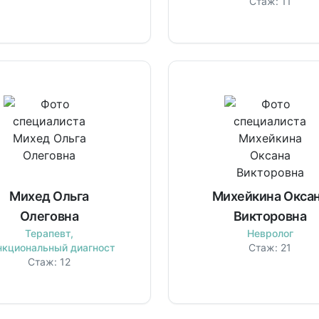
Стаж:
11
Михед Ольга
Михейкина Окса
Олеговна
Викторовна
Терапевт,
Невролог
нкциональный диагност
Стаж:
21
Стаж:
12