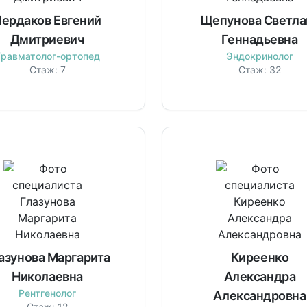
ердаков Евгений
Щепунова Светла
Дмитриевич
Геннадьевна
Травматолог-ортопед
Эндокринолог
Стаж:
7
Стаж:
32
азунова Маргарита
Киреенко
Николаевна
Александра
Рентгенолог
Александровна
Стаж:
12